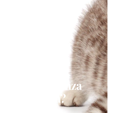
Perche’
una consulenza
psicologica?