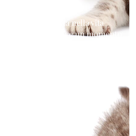
Almeno una volta nella vita
ognuno di noi vive un momento
di disagio emotivo in cui le
problematiche ed i pensieri
vengono visti come troppo
pesanti.