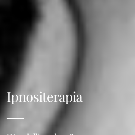
Ipnositerapia