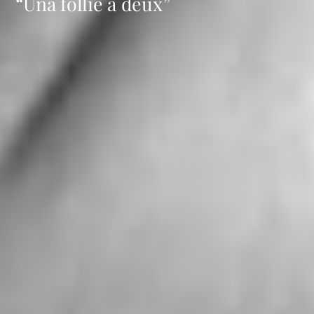
“Una follie a deux”